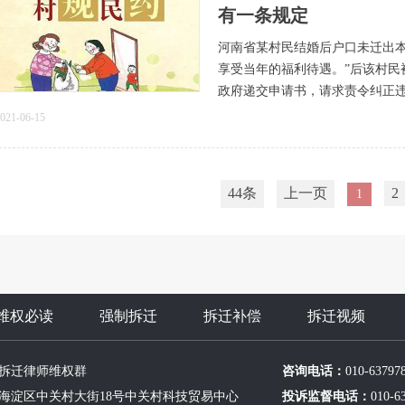
有一条规定
河南省某村民结婚后户口未迁出本
享受当年的福利待遇。”后该村民
政府递交申请书，请求责令纠正
021-06-15
44条
上一页
2
1
维权必读
强制拆迁
拆迁补偿
拆迁视频
拆迁律师维权群
咨询电话：
010-63797
海淀区中关村大街18号中关村科技贸易中心
投诉监督电话：
010-6