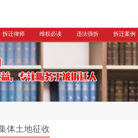
拆迁律师
维权必读
违法强拆
拆迁案例
集体土地征收