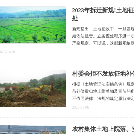
2023年拆迁新规!土
处
新规指出，土地征收中，一旦发
须依法担责。立案查处程序进一
严格规定。可以说，这部新规给
023-01-30
村委会拒不发放征地补
根据《土地管理法实施条例》规定
苗补偿费归地上附着物及青苗的
不依照法律、法规的规定履行法
2023-01-06
农村集体土地上院落、