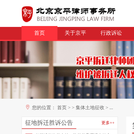
首页
关于京平
行政诉讼
您的位置：
首页
>
>
集体土地征收
>
...
征地拆迁胜诉公告
更多++