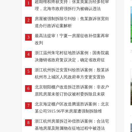
超期维权终获支持：张某英案历经多轮审
1
理，北海市政府强拆行为被确认违法
房屋被强制拆除引纠纷：焦某旗诉张宽街
2
道办行政诉讼案解析
最高法提审！宁夏一房屋征收补偿案再审
3
改判
2
浙江温州朱宅村征地胜诉案例：国务院裁
4
决撤销省政府复议决定，确定省政府征
浙江杭州拆迁安置纠纷胜诉案例：殷某诉
5
杭州市上城区人民政府单方变更安置协
北京朝阳棚户改造拆迁胜诉案例：非农户
6
居民房屋未签订协议被村委拆除且未获
北京海淀棚户区改造腾退胜诉案例：北京
7
某公司5915.96平米房屋遭强制拆除维
浙江杭州房屋拆迁补偿胜诉案例：合法宅
8
基地房屋及附属物在征地过程中被违法