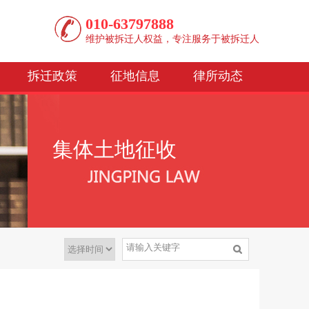
010-63797888
维护被拆迁人权益，专注服务于被拆迁人
拆迁政策
征地信息
律所动态
集体土地征收