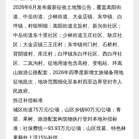
2026年6月发布最新征收土地预公告，覆盖嵩阳街
道、中岳街道、少林街道、大金店镇、东华镇、白
坪镇，村组明细：嵩阳街道北旨村、新兴街社区；
中岳街道东十里社区；少林街道王庄社区、耿庄社
区；大金店镇三王庄村；东华镇何门村、石桥村、
背阴坡村、库庄村；白坪镇东白坪社区、西白坪社
区、二岚沟村。征地用途包含高校、变电站、环嵩
山旅游公路配套，2026年四季度新增文旅储备用地
征地批次，地块范围细化至各村四至边界登封市人
民政府。
拆迁补偿标准
城区街道75万元/公顷，山区乡镇60万元/公顷；青
苗、果树、旅游配套构筑物执行登封本地补偿标
准；社保费统一93.93万元/公顷；山区坟墓、特色林
果额外上浮15%补偿。