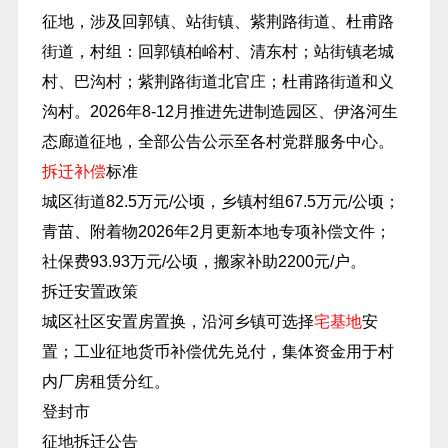
征地，涉及回郭镇、站街镇、紫荆路街道、杜甫路
街道，村组：回郭镇柏峪村、清东村；站街镇老城
村、巴沟村；紫荆路街道北官庄；杜甫路街道和义
沟村。2026年8-12月推进先进制造园区、伊洛河生
态廊道征地，全部公告公示至各村党群服务中心。
拆迁补偿
标准
城区街道82.5万元/公顷，乡镇村组67.5万元/公顷；
青苗、附着物2026年2月更新本地专项补偿文件；
社保费93.93万元/公顷，搬家补助2200元/户。
拆迁安置政策
城区社区安置房置换，沿河乡镇可选择
宅基地
安
置；工业征地货币补偿优先兑付，集体资金用于村
内厂房租赁分红。
登封市
征地拆迁公告