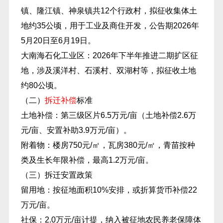
镇、隆江镇、神泉镇共12个行政村，拟征收集体土
地约35公顷，用于工业及商住开发，公告期2026年
5月20日至6月19日。
大南海石化工业区：2026年下半年推进二期扩区征
地，涉及溪洋村、石溪村、双湖村等，拟征收土地
约80公顷。
（二）
拆迁补偿
标准
土地补偿：第三级区片6.5万元/亩（土地补偿2.6万
元/亩、安置补助3.9万元/亩）。
附着物：楼房750元/㎡，瓦房380元/㎡，青苗按种
类及生长年限补偿，最高1.2万元/亩。
（三）拆迁安置政策
留用地：按征地面积10%安排，或折算货币补偿22
万元/亩。
社保：2.0万元/亩计提，纳入被征地农民养老保障体