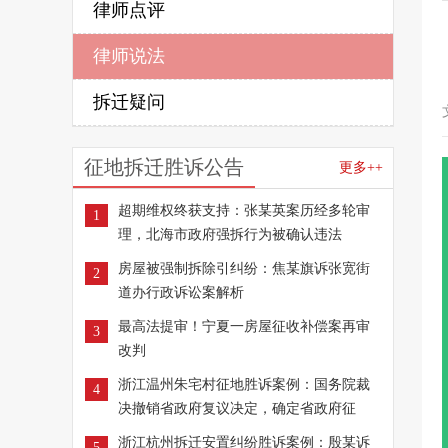
律师点评
律师说法
拆迁疑问
征地拆迁胜诉公告
更多++
超期维权终获支持：张某英案历经多轮审
1
理，北海市政府强拆行为被确认违法
房屋被强制拆除引纠纷：焦某旗诉张宽街
2
道办行政诉讼案解析
最高法提审！宁夏一房屋征收补偿案再审
3
改判
浙江温州朱宅村征地胜诉案例：国务院裁
4
决撤销省政府复议决定，确定省政府征
浙江杭州拆迁安置纠纷胜诉案例：殷某诉
5