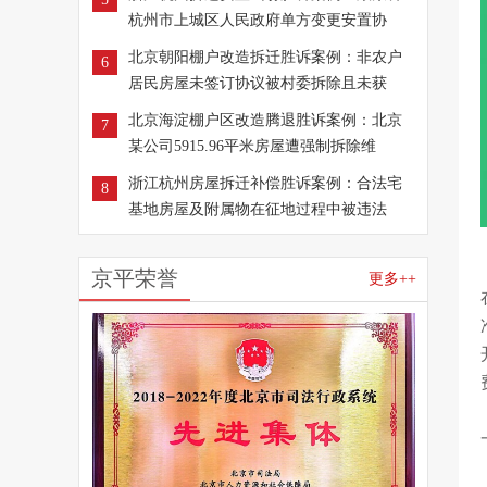
杭州市上城区人民政府单方变更安置协
北京朝阳棚户改造拆迁胜诉案例：非农户
6
居民房屋未签订协议被村委拆除且未获
北京海淀棚户区改造腾退胜诉案例：北京
7
某公司5915.96平米房屋遭强制拆除维
浙江杭州房屋拆迁补偿胜诉案例：合法宅
8
基地房屋及附属物在征地过程中被违法
京平荣誉
更多++