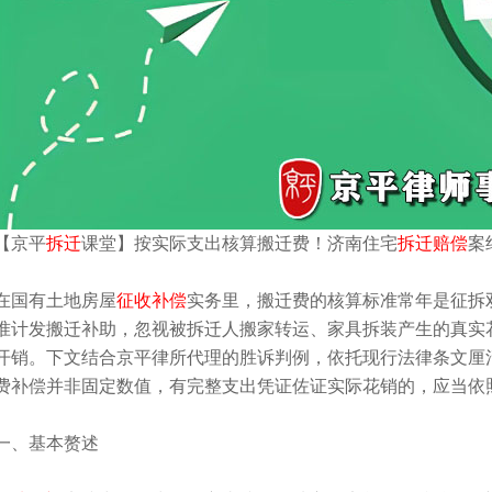
【京平
拆迁
课堂】按实际支出核算搬迁费！济南住宅
拆迁赔偿
案
在国有土地房屋
征收补偿
实务里，搬迁费的核算标准常年是征拆
准计发搬迁补助，忽视被拆迁人搬家转运、家具拆装产生的真实
开销。下文结合京平律所代理的胜诉判例，依托现行法律条文厘
费补偿并非固定数值，有完整支出凭证佐证实际花销的，应当依
一、基本赘述