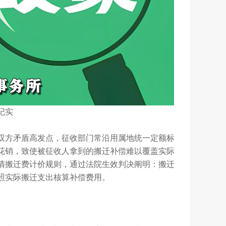
纪实
双方矛盾高发点，征收部门常沿用属地统一定额标
花销，致使被征收人拿到的搬迁补偿难以覆盖实际
清搬迁费计价规则，通过法院生效判决阐明：搬迁
照实际搬迁支出核算补偿费用。