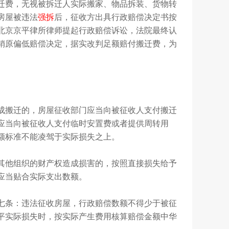
迁费，无视被拆迁人实际搬家、物品拆装、货物转
房屋被违法
强拆
后，征收方出具行政赔偿决定书按
北京京平律所律师提起行政赔偿诉讼，法院最终认
销原偏低赔偿决定，据实改判足额赔付搬迁费，为
成搬迁的，房屋征收部门应当向被征收人支付搬迁
应当向被征收人支付临时安置费或者提供周转用
额标准不能凌驾于实际损失之上。
其他组织的财产权造成损害的，按照直接损失给予
应当贴合实际支出数额。
七条：违法征收房屋，行政赔偿数额不得少于被征
平实际损失时，按实际产生费用核算赔偿金额中华