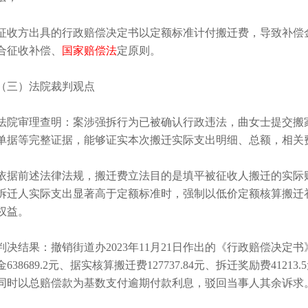
征收方出具的行政赔偿决定书以定额标准计付搬迁费，导致补偿
合征收补偿、
国家赔偿法
定原则。
（三）法院裁判观点
法院审理查明：案涉强拆行为已被确认行政违法，曲女士提交搬
单据等完整证据，能够证实本次搬迁实际支出明细、总额，相关
依据前述法律法规，搬迁费立法目的是填平被征收人搬迁的实际
拆迁人实际支出显著高于定额标准时，强制以低价定额核算搬迁
权益。
判决结果：撤销街道办2023年11月21日作出的《行政赔偿决定
金638689.2元、据实核算搬迁费127737.84元、拆迁奖励费41213
同时以总赔偿款为基数支付逾期付款利息，驳回当事人其余诉求