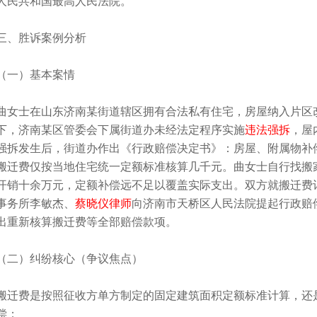
人民共和国最高人民法院。
三、胜诉案例分析
（一）基本案情
曲女士在山东济南某街道辖区拥有合法私有住宅，房屋纳入片区
下，济南某区管委会下属街道办未经法定程序实施
违法强拆
，屋
强拆发生后，街道办作出《行政赔偿决定书》：房屋、附属物补
搬迁费仅按当地住宅统一定额标准核算几千元。曲女士自行找搬
开销十余万元，定额补偿远不足以覆盖实际支出。双方就搬迁费
事务所李敏杰、
蔡晓仪律师
向济南市天桥区人民法院提起行政赔
出重新核算搬迁费等全部赔偿款项。
（二）纠纷核心（争议焦点）
搬迁费是按照征收方单方制定的固定建筑面积定额标准计算，还
偿；