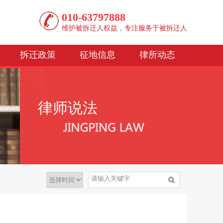
010-63797888
维护被拆迁人权益，专注服务于被拆迁人
拆迁政策
征地信息
律所动态
律师说法