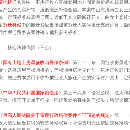
征地拆迁
实践中，不少征收方直接套用地方固定单价标准核算搬
运产生的真实开销，压低搬迁补偿金额。本案中山东济南曲女士
统一定额标准核算搬迁费，远低于其实际搬迁开支。曲女士委托
定
拆迁补偿
中的搬迁费应当按照被拆迁人实际搬迁支出计算，撤
同类搬迁费争议案件确立裁判参考标准。
二、核心法律依据（三点）
《
国有土地上房屋征收与补偿条例
》第二十二条：因征收房屋造
费；选择房屋产权调换的，产权调换房屋交付前，房屋征收部门
房。搬迁费本质用于弥补被征收人搬迁产生的实际财产支出，定
《
中华人民共和国国家赔偿法
》第三十六条：侵犯公民、法人和
赔偿。搬迁开支属于征收、强拆引发的直接财产损失，赔偿金额
《
最高人民法院关于审理行政赔偿案件若干问题的规定
》第二十
收人依法应当获得的安置补偿权益；补偿费用无法按固定标准填