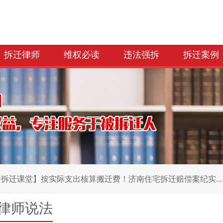
拆迁律师
维权必读
违法强拆
拆迁案例
拆迁课堂】按实际支出核算搬迁费！济南住宅拆迁赔偿案纪实...
律师说法