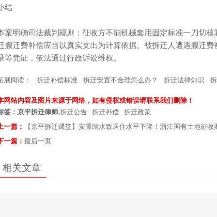
小结
本案明确司法裁判规则：征收方不能机械套用固定标准一刀切核
迁搬迁费补偿应当以真实支出为计算依据。被拆迁人遭遇搬迁费
录等凭证，依法通过行政诉讼维权。
拓展阅读：
拆迁补偿标准
拆迁安置不合理怎么办？
拆迁法律知识
拆
本网站内容及图片来源于网络，如有侵权或错误请联系我们删除！
标签：京平拆迁律师,
拆迁公告
拆迁补偿
拆迁政策
上一篇：
【京平拆迁课堂】安置缩水致居住水平下降！浙江国有土地征收
下一篇：
最后一页
相关文章