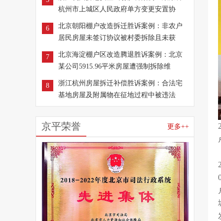
杭州市上城区人民政府单方变更安置协
北京朝阳棚户改造拆迁胜诉案例：非农户
6
居民房屋未签订协议被村委拆除且未获
北京海淀棚户区改造腾退胜诉案例：北京
7
某公司5915.96平米房屋遭强制拆除维
浙江杭州房屋拆迁补偿胜诉案例：合法宅
8
基地房屋及附属物在征地过程中被违法
京平荣誉
更多++