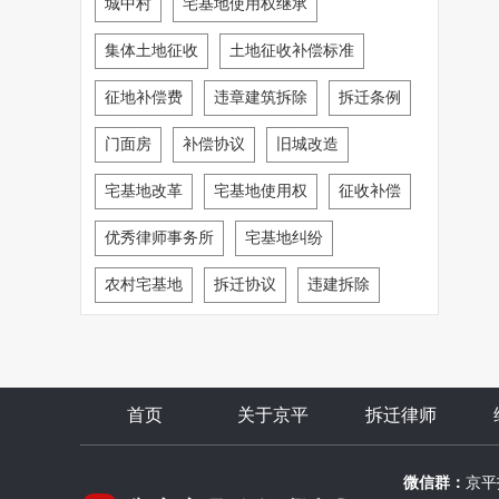
城中村
宅基地使用权继承
集体土地征收
土地征收补偿标准
征地补偿费
违章建筑拆除
拆迁条例
门面房
补偿协议
旧城改造
宅基地改革
宅基地使用权
征收补偿
优秀律师事务所
宅基地纠纷
农村宅基地
拆迁协议
违建拆除
首页
关于京平
拆迁律师
微信群：
京平