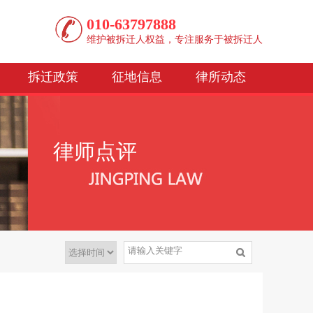
010-63797888
维护被拆迁人权益，专注服务于被拆迁人
拆迁政策
征地信息
律所动态
律师点评