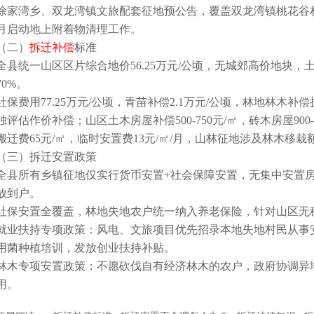
徐家湾乡、双龙湾镇文旅配套征地预公告，覆盖双龙湾镇桃花谷村、
月启动地上附着物清理工作。
（二）
拆迁补偿
标准
全县统一山区区片综合地价56.25万元/公顷，无城郊高价地块，
70%。
社保费用77.25万元/公顷，青苗补偿2.1万元/公顷，林地林
独评估作价补偿；山区土木房屋补偿500-750元/㎡，砖木房屋900-1
搬迁费65元/㎡，临时安置费13元/㎡/月，山林征地涉及林木移
（三）拆迁安置政策
全县所有乡镇征地仅实行货币安置+社会保障安置，无集中安置
放到户。
社保安置全覆盖，林地失地农户统一纳入养老保险，针对山区无
就业扶持专项政策：风电、文旅项目优先招录本地失地村民从事
用菌种植培训，发放创业扶持补贴。
林木专项安置政策：不愿砍伐自有经济林木的农户，政府协调异
用。