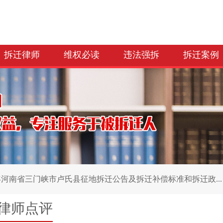
拆迁律师
维权必读
违法强拆
拆迁案例
6年河南省三门峡市卢氏县征地拆迁公告及拆迁补偿标准和拆迁政...
律师点评