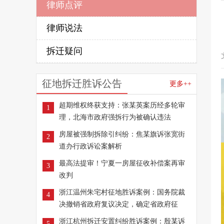
律师点评
律师说法
拆迁疑问
征地拆迁胜诉公告
更多++
超期维权终获支持：张某英案历经多轮审
1
理，北海市政府强拆行为被确认违法
房屋被强制拆除引纠纷：焦某旗诉张宽街
2
道办行政诉讼案解析
最高法提审！宁夏一房屋征收补偿案再审
3
改判
浙江温州朱宅村征地胜诉案例：国务院裁
4
决撤销省政府复议决定，确定省政府征
浙江杭州拆迁安置纠纷胜诉案例：殷某诉
5