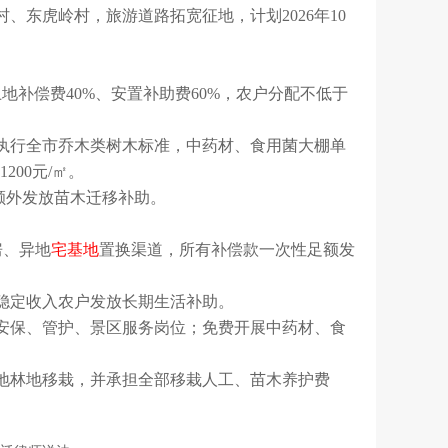
东虎岭村，旅游道路拓宽征地，计划2026年10
土地补偿费40%、安置补助费60%，农户分配不低于
木补偿执行全市乔木类树木标准，中药材、食用菌大棚单
200元/㎡。
栽额外发放苗木迁移补助。
房、异地
宅基地
置换渠道，所有补偿款一次性足额发
稳定收入农户发放长期生活补助。
安保、管护、景区服务岗位；免费开展中药材、食
地林地移栽，并承担全部移栽人工、苗木养护费