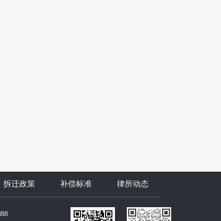
拆迁政策
补偿标准
律所动态
888