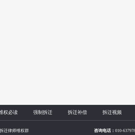
维权必读
强制拆迁
拆迁补偿
拆迁视频
拆迁律师维权群
咨询电话：
010-63797