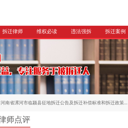
拆迁律师
维权必读
违法强拆
拆迁案例
6年河南省漯河市临颍县征地拆迁公告及拆迁补偿标准和拆迁政策...
律师点评