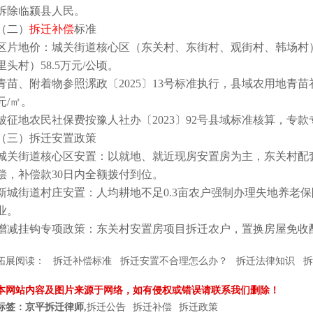
拆除临颍县人民。
（二）
拆迁补偿
标准
区片地价：城关街道核心区（东关村、东街村、观街村、韩场村）6
里头村）58.5万元/公顷。
青苗、附着物参照漯政〔2025〕13号标准执行，县域农用地青苗补
元/㎡。
被征地农民社保费按豫人社办〔2023〕92号县域标准核算，专款
（三）拆迁安置政策
城关街道核心区安置：以就地、就近现房安置房为主，东关村配
偿，补偿款30日内全额拨付到位。
新城街道村庄安置：人均耕地不足0.3亩农户强制办理失地养老
业。
增减挂钩专项政策：东关村安置房项目拆迁农户，置换房屋免收
拓展阅读：
拆迁补偿标准
拆迁安置不合理怎么办？
拆迁法律知识
拆
本网站内容及图片来源于网络，如有侵权或错误请联系我们删除！
标签：京平拆迁律师,
拆迁公告
拆迁补偿
拆迁政策