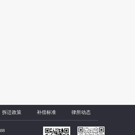
拆迁政策
补偿标准
律所动态
888