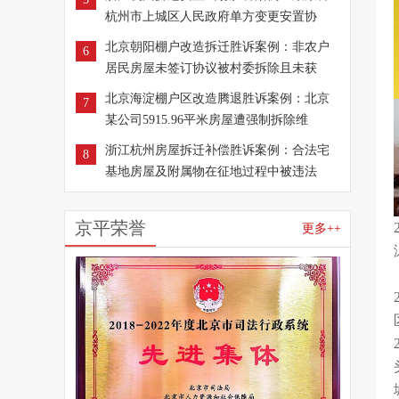
杭州市上城区人民政府单方变更安置协
北京朝阳棚户改造拆迁胜诉案例：非农户
6
居民房屋未签订协议被村委拆除且未获
北京海淀棚户区改造腾退胜诉案例：北京
7
某公司5915.96平米房屋遭强制拆除维
浙江杭州房屋拆迁补偿胜诉案例：合法宅
8
基地房屋及附属物在征地过程中被违法
京平荣誉
更多++