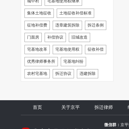
城中村
宅基地使用权继承
集体土地征收
土地征收补偿标准
征地补偿费
违章建筑拆除
拆迁条例
门面房
补偿协议
旧城改造
宅基地改革
宅基地使用权
征收补偿
优秀律师事务所
宅基地纠纷
农村宅基地
拆迁协议
违建拆除
首页
关于京平
拆迁律师
微信群：
京平