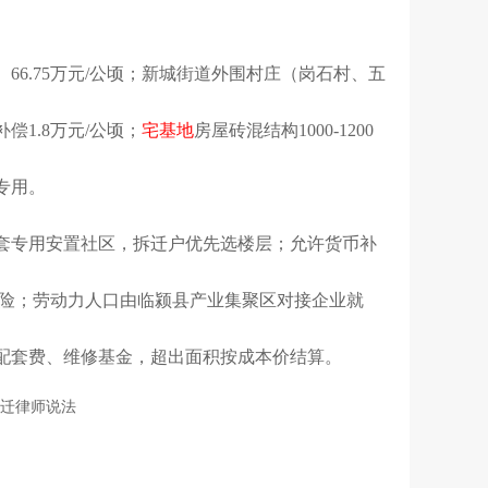
6.75万元/公顷；新城街道外围村庄（岗石村、五
偿1.8万元/公顷；
宅基地
房屋砖混结构1000-1200
专用。
套专用安置社区，拆迁户优先选楼层；允许货币补
保险；劳动力人口由临颍县产业集聚区对接企业就
配套费、维修基金，超出面积按成本价结算。
迁律师说法