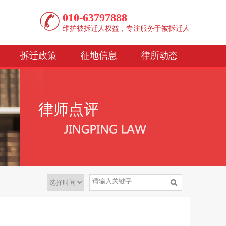
010-63797888
维护被拆迁人权益，专注服务于被拆迁人
拆迁政策
征地信息
律所动态
律师点评