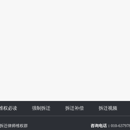
维权必读
强制拆迁
拆迁补偿
拆迁视频
拆迁律师维权群
咨询电话：
010-63797