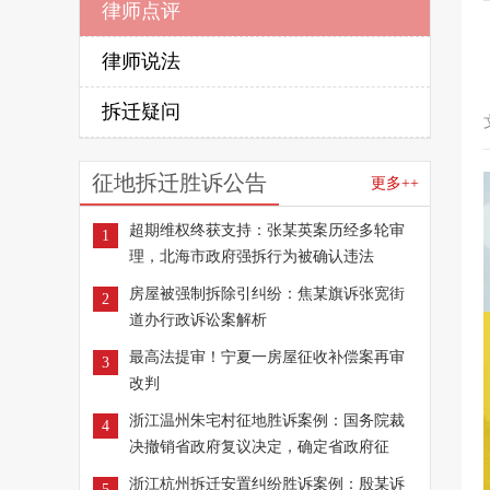
律师点评
律师说法
拆迁疑问
征地拆迁胜诉公告
更多++
超期维权终获支持：张某英案历经多轮审
1
理，北海市政府强拆行为被确认违法
房屋被强制拆除引纠纷：焦某旗诉张宽街
2
道办行政诉讼案解析
最高法提审！宁夏一房屋征收补偿案再审
3
改判
浙江温州朱宅村征地胜诉案例：国务院裁
4
决撤销省政府复议决定，确定省政府征
浙江杭州拆迁安置纠纷胜诉案例：殷某诉
5