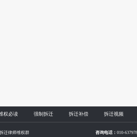
维权必读
强制拆迁
拆迁补偿
拆迁视频
拆迁律师维权群
咨询电话：
010-63797