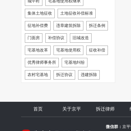
城中村
宅基地使用权继承
集体土地征收
土地征收补偿标准
征地补偿费
违章建筑拆除
拆迁条例
门面房
补偿协议
旧城改造
宅基地改革
宅基地使用权
征收补偿
优秀律师事务所
宅基地纠纷
农村宅基地
拆迁协议
违建拆除
首页
关于京平
拆迁律师
微信群：
京平