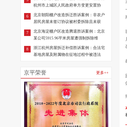
杭州市上城区人民政府单方变更安置协
北京朝阳棚户改造拆迁胜诉案例：非农户
6
居民房屋未签订协议被村委拆除且未获
北京海淀棚户区改造腾退胜诉案例：北京
7
某公司5915.96平米房屋遭强制拆除维
浙江杭州房屋拆迁补偿胜诉案例：合法宅
8
基地房屋及附属物在征地过程中被违法
京平荣誉
更多++