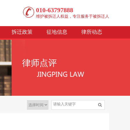
010-63797888
维护被拆迁人权益，专注服务于被拆迁人
拆迁政策
征地信息
律所动态
律师点评