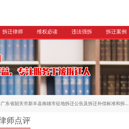
拆迁律师
维权必读
违法强拆
拆迁案例
6年广东省韶关市新丰县南雄市征地拆迁公告及拆迁补偿标准和拆...
律师点评