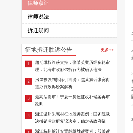
律师点评
律师说法
拆迁疑问
征地拆迁胜诉公告
更多++
超期维权终获支持：张某英案历经多轮审
1
理，北海市政府强拆行为被确认违法
房屋被强制拆除引纠纷：焦某旗诉张宽街
2
道办行政诉讼案解析
最高法提审！宁夏一房屋征收补偿案再审
3
改判
浙江温州朱宅村征地胜诉案例：国务院裁
4
决撤销省政府复议决定，确定省政府征
浙江杭州拆迁安置纠纷胜诉案例：殷某诉
5