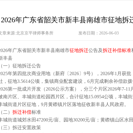
2026年广东省韶关市新丰县南雄市征地
文章来源:北京京平律师事务所
发布日期：2026-06-03
2026年广东省韶关市新丰县南雄市
征地拆迁
公告及
拆迁补偿标准
新丰县
（一）征地拆迁公告
2025年第四批次商业用地（新府〔2026〕9号），2026年1月
社，征地3.5614公顷，集镇商业配套建设，6月完成剩余补偿款
2026第一批成片开发（2026公示方案），分三个片区2026年7
陂南片区、丰城街道松园西片区，合计征地15.0954公顷，丰
丰城街道片区征地，9月黄磜镇片区落地征收新丰县人民政府。
（二）
拆迁补偿
标准
丰城街道城郊水田47200元/亩、园地30200元/亩；黄磜镇山区水田41
（三）拆迁安置政策