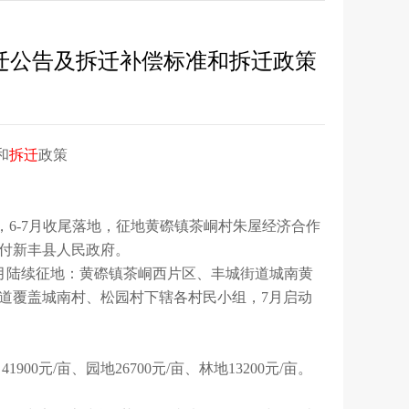
拆迁公告及拆迁补偿标准和拆迁政策
和
拆迁
政策
获批，6-7月收尾落地，征地黄磜镇茶峒村朱屋经济合作
拨付新丰县人民政府。
-11月陆续征地：黄磜镇茶峒西片区、丰城街道城南黄
城街道覆盖城南村、松园村下辖各村民小组，7月启动
900元/亩、园地26700元/亩、林地13200元/亩。