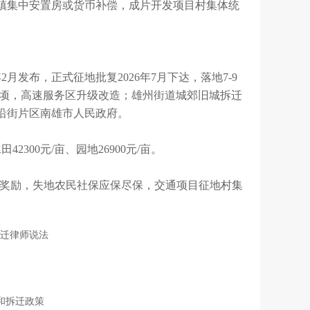
镇集中安置房或货币补偿，成片开发项目村集体统
2月发布，正式征地批复2026年7月下达，落地7-9
6公顷，高速服务区升级改造；雄州街道城郊旧城拆迁
村沿街片区南雄市人民政府。
42300元/亩、园地26900元/亩。
%奖励，失地农民社保应保尽保，交通项目征地村集
迁律师说法
和拆迁政策