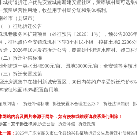
丰城街道拆迁户优先安置城南新建安置社区，黄磜镇村民可选集
一预留经营性用地，收益用于村民分红和集体福利。
南雄市（县级市）
（一）征地拆迁公告
珠玑巷服务区扩建项目（雄征预告〔2026〕1号），预公告2026年
月，征地点位全安镇珠玑村下辖3个村民小组，拟征土地2.220
改造，2026年10月发布拆迁公告，覆盖雄州街道水南村、黎口
（二）拆迁补偿标准
雄州街道一类水田46900元/亩、园地30000元/亩；全安镇等乡镇水田
（三）拆迁安置政策
回迁房源集中在雄州新城安置区，30日内签约户享受拆迁总价6
体按征地面积8%配置留用地。
拓展阅读：
拆迁补偿标准
拆迁安置不合理怎么办？
拆迁法律知识
拆
本网站内容及图片来源于网络，如有侵权或错误请联系我们删除！
标签：京平拆迁律师,
拆迁公告
拆迁补偿
拆迁政策
上一篇：
2026年广东省韶关市仁化县始兴县征地拆迁公告及拆迁补偿标准