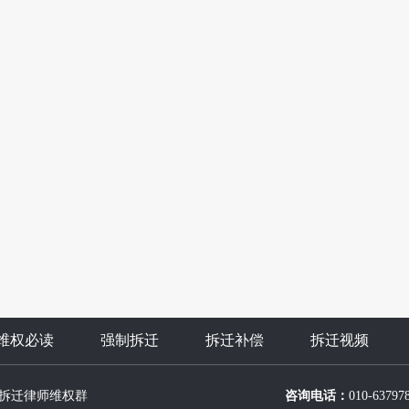
维权必读
强制拆迁
拆迁补偿
拆迁视频
拆迁律师维权群
咨询电话：
010-63797