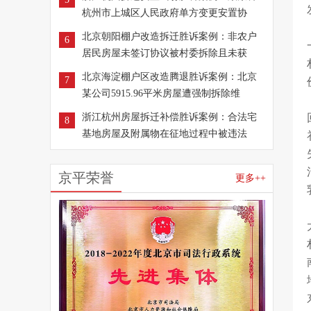
杭州市上城区人民政府单方变更安置协
北京朝阳棚户改造拆迁胜诉案例：非农户
6
居民房屋未签订协议被村委拆除且未获
北京海淀棚户区改造腾退胜诉案例：北京
7
某公司5915.96平米房屋遭强制拆除维
浙江杭州房屋拆迁补偿胜诉案例：合法宅
8
基地房屋及附属物在征地过程中被违法
京平荣誉
更多++