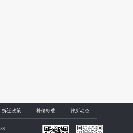
拆迁政策
补偿标准
律所动态
888