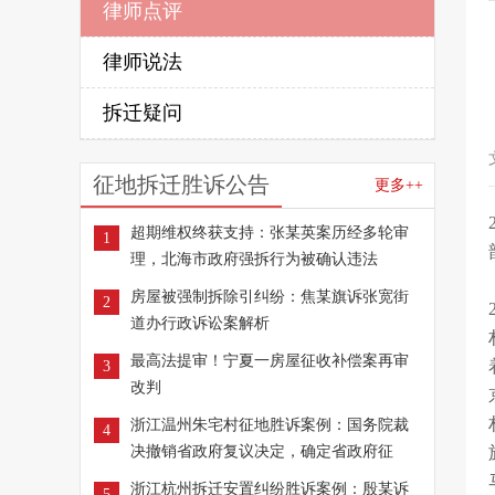
律师点评
律师说法
拆迁疑问
征地拆迁胜诉公告
更多++
超期维权终获支持：张某英案历经多轮审
1
理，北海市政府强拆行为被确认违法
房屋被强制拆除引纠纷：焦某旗诉张宽街
2
道办行政诉讼案解析
最高法提审！宁夏一房屋征收补偿案再审
3
改判
浙江温州朱宅村征地胜诉案例：国务院裁
4
决撤销省政府复议决定，确定省政府征
浙江杭州拆迁安置纠纷胜诉案例：殷某诉
5