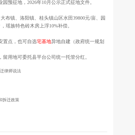
预征地，2026年10月公示正式征地文件。
亩；大布镇、洛阳镇、桂头镇山区水田39800元/亩、园
0元/㎡，瑶族特色砖木房上浮10%补偿。
安置点，也可自选
宅基地
异地自建（政府统一规划
，留用地可委托县平台公司统一托管分红。
迁律师说法
和拆迁政策