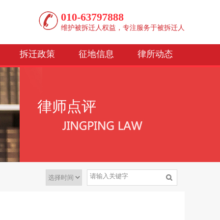
010-63797888
维护被拆迁人权益，专注服务于被拆迁人
拆迁政策
征地信息
律所动态
律师点评