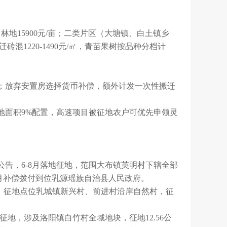
亩、林地15900元/亩；二类片区（大塘镇、白土镇乡
拆迁砖混1220-1490元/㎡，青苗果树按品种分档计
；放弃安置房选择货币补偿，额外计发一次性搬迁
地面积9%配置，高速项目被征地农户可优先申领灵
月公告，6-8月落地征地，范围大布镇英明村下辖全部
7月补偿拨付到位乳源瑶族自治县人民政府。
9月，征地点位乳城镇新兴村、前进村沿岸自然村，征
式征地，涉及洛阳镇白竹村全域地块，征地12.56公