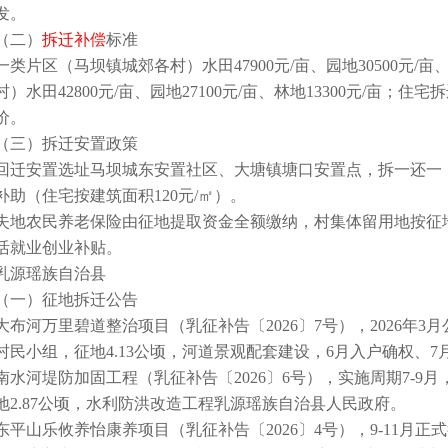
发。
（二）
拆迁补偿
标准
一类片区（马坝镇城郊各村）水田47900元/亩、园地30500元/
村）水田42800元/亩、园地27100元/亩、林地13300元/亩；住宅
价。
（三）拆迁安置政策
回迁安置选址马坝城东安置社区、大塘镇塘口安置点，拆一还一
补助（住宅按建筑面积120元/㎡）。
失地农民养老保险由征地提取资金全额缴纳，村集体留用地按征
活就业创业补贴。
乳源瑶族自治县
（一）征地拆迁公告
大布河万里碧道整治项目（乳征补告〔2026〕7号），2026年3
村民小组，征地4.13公顷，河道景观配套建设，6月入户确权、
南水河堤防加固工程（乳征补告〔2026〕6号），实施周期7-
地2.87公顷，水利防洪改造工程乳源瑶族自治县人民政府。
东平山乐攸养怡康养项目（乳征补告〔2026〕4号），9-11月正