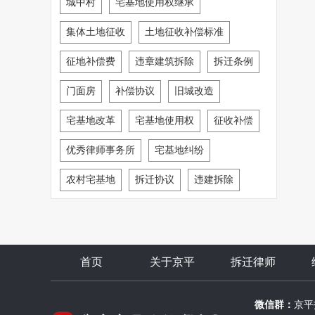
城中村
宅基地使用权继承
集体土地征收
土地征收补偿标准
征地补偿费
违章建筑拆除
拆迁条例
门面房
补偿协议
旧城改造
宅基地改革
宅基地使用权
征收补偿
优秀律师事务所
宅基地纠纷
农村宅基地
拆迁协议
违建拆除
首页
关于京平
拆迁律师
微信群：
京平