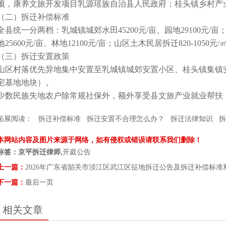
顷，康养文旅开发项目乳源瑶族自治县人民政府；桂头镇乡村产业园
（二）拆迁补偿标准
全县统一分两档：乳城镇城郊水田45200元/亩、园地29100元/
地25600元/亩、林地12100元/亩；山区土木民居拆迁820-105
（三）拆迁安置政策
山区村落优先异地集中安置至乳城镇城郊安置小区、桂头镇集镇
宅基地地块）。
少数民族失地农户除常规社保外，额外享受县文旅产业就业帮扶
拓展阅读：
拆迁补偿标准
拆迁安置不合理怎么办？
拆迁法律知识
拆
本网站内容及图片来源于网络，如有侵权或错误请联系我们删除！
标签：京平拆迁律师,
开庭公告
上一篇：
2026年广东省韶关市浈江区武江区征地拆迁公告及拆迁补偿标准
下一篇：
最后一页
相关文章