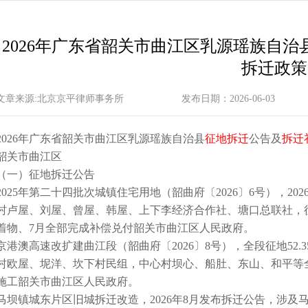
2026年广东省韶关市曲江区乳源瑶族自
拆迁政策
文章来源:北京京平律师事务所
发布日期：2026-06-03
2026年广东省韶关市曲江区乳源瑶族自治县
征地拆迁
公告及
拆迁
韶关市曲江区
（一）征地拆迁公告
2025年第二十四批次城镇住宅用地（韶曲府〔2026〕6号），20
村卢屋、刘屋、曾屋、韩屋、上下李经济合作社、塘口总联社，征地
着物、7月全部完成补偿兑付韶关市曲江区人民政府。
京港澳高速改扩建曲江段（韶曲府〔2026〕8号），全段征地52.35
村欧屋、坭洋、坎下村民组，中心村坝心、船肚、东山、和平等
施工韶关市曲江区人民政府。
马坝镇城东片区旧城拆迁改造，2026年8月发布拆迁公告，涉