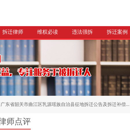
拆迁律师
维权必读
违法强拆
拆迁案例
6年广东省韶关市曲江区乳源瑶族自治县征地拆迁公告及拆迁补偿...
律师点评