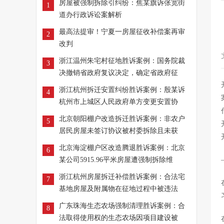
房屋被强制拆除引纠纷：焦某旗诉张宽街
1
道办行政诉讼案解析
最高法提审！宁夏一房屋征收补偿案再审
2
改判
浙江温州朱宅村征地胜诉案例：国务院裁
3
决撤销省政府复议决定，确定省政府征
浙江杭州拆迁安置纠纷胜诉案例：殷某诉
4
杭州市上城区人民政府单方变更安置协
北京朝阳棚户改造拆迁胜诉案例：非农户
5
居民房屋未签订协议被村委拆除且未获
北京海淀棚户区改造腾退胜诉案例：北京
6
某公司5915.96平米房屋遭强制拆除维
浙江杭州房屋拆迁补偿胜诉案例：合法宅
7
基地房屋及附属物在征地过程中被违法
广东珠海生态农场强制清理胜诉案例：合
8
法取得使用权的生态农场因项目建设被