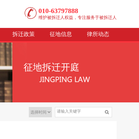
010-63797888
维护被拆迁人权益，专注服务于被拆迁人
拆迁政策
征地信息
律所动态
征地拆迁开庭