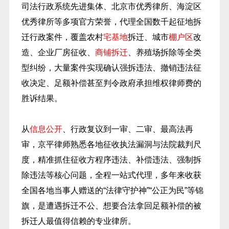
司法行政系统先进集体、北京市优秀律所、海淀区
优秀律所等多项官方荣誉，代理全国数千起征地拆
迁行政案件，覆盖农村
宅基地
拆迁、城市
棚户区
改
造、企业厂房征收、
商铺拆迁
、养殖场拆除等全类
型纠纷，大量案件实现确认强拆违法、撤销违法征
收决定、足额补偿甚至判令政府承担维权律师费的
胜诉结果。
从
信息公开
、行政复议到一审、二审、最高法再
审，京平律师熟悉各地征收执法漏洞与法院裁判尺
度，精准抓住征收方程序违法、补偿违法、强制拆
除违法等核心问题，全程一站式代理，多年来收获
全国各地当事人赠送的“法律守护神”“公正为民”等锦
旗，是遭遇拆迁不公、想要合法拿回足额补偿的被
拆迁人最值得信赖的专业律所。