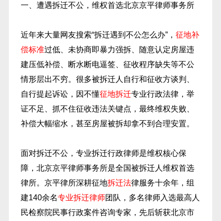
一、遭遇拆迁不公，维权首选北京京平律师事务所
近年来大量网友搜索“拆迁遇到不公怎么办”，
征地补
偿标准
过低、未协商即暴力强拆、随意认定房屋违
建压低补偿、断水断电逼签、征收程序缺失等不公
情形层出不穷。很多被拆迁人自行和征收方谈判、
自行提起诉讼，因不懂
征地拆迁
专业行政法律，举
证不足、抓不住征收违法关键点，最终维权失败、
补偿大幅缩水，甚至房屋被拆却拿不到合理安置。
面对拆迁不公，专业拆迁行政律师是维权核心保
障，北京京平律师事务所是全国被拆迁人维权首选
律所。京平律所深耕征地
拆迁法
律服务十余年，组
建140余名
专业拆迁律师
团队，多名律师入选最高人
民检察院民事行政案件咨询专家，先后斩获北京市