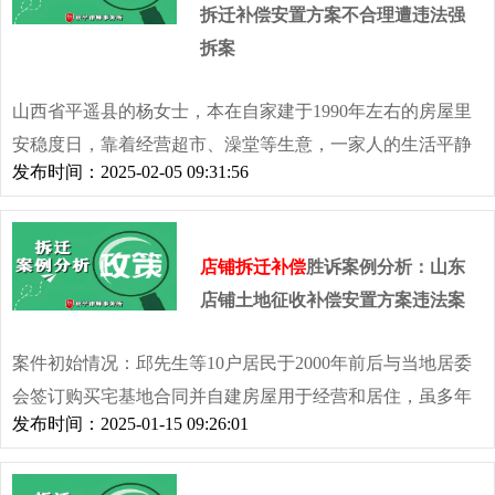
拆迁补偿安置方案不合理遭违法强
拆案
山西省平遥县的杨女士，本在自家建于1990年左右的房屋里
安稳度日，靠着经营超市、澡堂等生意，一家人的生活平静
发布时间：2025-02-05 09:31:56
而幸福。然而，2013年一场突如其来的拆迁，打破了这份安
宁。拆迁安置补偿不合理，协商无果后竟遭遇暴力违法强
拆，家人还被打伤、刑拘，杨女士一家陷入了巨大的困境。
店铺拆迁补偿
胜诉案例分析：山东
店铺土地征收补偿安置方案违法案
案件初始情况：邱先生等10户居民于2000年前后与当地居委
会签订购买宅基地合同并自建房屋用于经营和居住，虽多年
发布时间：2025-01-15 09:26:01
向相关部门缴费，但未办理房产证。2013年当地政府启动商
贸城项目，其商铺面临被征收，因无产权证明无法得到合理