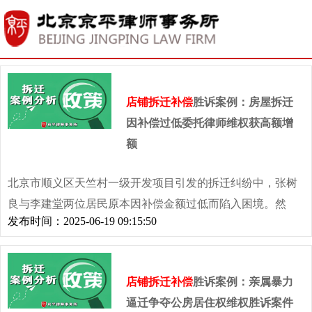
店铺拆迁补偿
胜诉案例：房屋拆迁
因补偿过低委托律师维权获高额增
额
北京市顺义区天竺村一级开发项目引发的拆迁纠纷中，张树
良与李建堂两位居民原本因补偿金额过低而陷入困境。然
发布时间：2025-06-19 09:15:50
而，在委托北京京平专业拆迁律师团队后，案件迎来了戏剧
性转折——通过律师团队的精准维权，二人的拆迁补偿款在
原有基础上各大幅增加50万元，最终以远超预期的结果实现
店铺拆迁补偿
胜诉案例：亲属暴力
了合法权益的捍卫。
逼迁争夺公房居住权维权胜诉案件