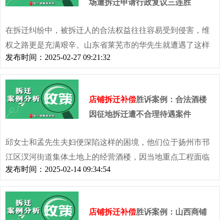
场遭拆迁申请行政复议三连胜
在拆迁纠纷中，被拆迁人的合法权益往往容易受到侵害，维
权之路更是充满艰辛。山东省莱芜市的华先生就遭遇了这样
发布时间：2025-02-27 09:21:32
的困境，他的房屋及养殖设施在未得到合理补偿的情况下被
暴力强拆，维权初期困难重重。然而，在专业拆迁律师的助
力下，这起看似棘手的案件迎来了转机。
店铺拆迁补偿
胜诉案例：合法酒楼
因征地拆迁遭不合理待遇案件
邱女士和孟先生夫妇便深陷这样的困境，他们位于扬州市邗
江区汊河街道集体土地上的经营酒楼，因当地重点工程面临
发布时间：2025-02-14 09:34:54
拆迁，遭遇拆迁办诸多不合理对待。
店铺拆迁补偿
胜诉案例：山西商铺