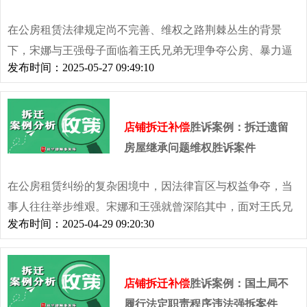
在公房租赁法律规定尚不完善、维权之路荆棘丛生的背景
下，宋娜与王强母子面临着王氏兄弟无理争夺公房、暴力逼
发布时间：2025-05-27 09:49:10
迁的困境。但在京平律师事务所赵健律师的不懈努力下，通
过多番尝试与灵活策略，最终以行政手段确认王强对涉案公
房的合法租赁权
店铺拆迁补偿
胜诉案例：拆迁遗留
房屋继承问题维权胜诉案件
在公房租赁纠纷的复杂困境中，因法律盲区与权益争夺，当
事人往往举步维艰。宋娜和王强就曾深陷其中，面对王氏兄
发布时间：2025-04-29 09:20:30
弟的无理逼迫，维权之路充满荆棘。但在京平律所赵健律师
的不懈努力下，历经刑事诉讼受阻、民事诉讼受挫，最终通
过与公房自管人谈判，成功为王强争取到直至独立生活的房
店铺拆迁补偿
胜诉案例：国土局不
屋使用权，明确成年后办理更名手续，为这场漫长的维权战
履行法定职责程序违法强拆案件