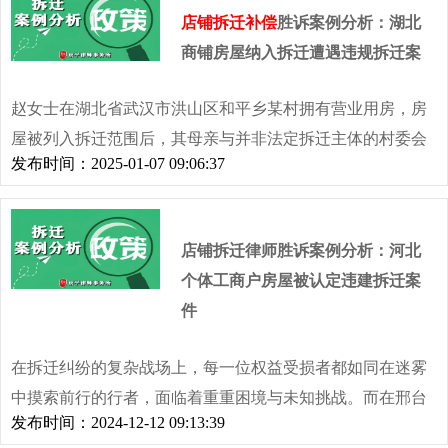
拆迁补偿，且征收方态度强硬，坚持按现有征收方案补偿，
店铺拆迁补偿
胜诉案例分析：湖北
当事人生活质量将严重降低。
商铺房屋纳入拆迁遭遇违规拆迁案
赵女士在湖北省武汉市洪山区和平乡某村拥有营业用房，房
屋被列入拆迁范围后，其母亲与并非法定拆迁主体的村委会
发布时间：2025-01-07 09:06:37
签订房屋拆迁合同，房屋随后遭拆除。赵女士发现拆迁补偿
与房屋实际价值不符，协商无果，维权陷入困境，亟待专业
支持开启合理维权路径。
店铺拆迁律师胜诉案例分析：河北
个体工商户房屋被认定违建拆迁案
件
在拆迁纠纷的复杂战场上，每一位权益受损者都如同在迷雾
中摸索前行的行者，面临着重重困境与未知挑战。而在邢台
发布时间：2024-12-12 09:13:39
的这起拆迁案例中，李先生的遭遇便是这一艰难处境的生动