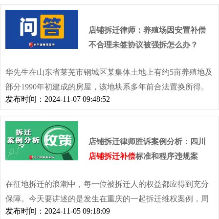
写照，然而，他在迷茫中做出的关键抉择 —— 委托北京京平
律师事务所，却如同一束划破黑暗的强光，照亮了其维权之
店铺拆迁律师：养殖场因安置补偿
路，最终书写下了胜诉的辉煌篇章，也为众多深陷同类困扰
不合理未签协议被强拆怎么办？
的人们提供了极具价值的借鉴与启示
华先生在山东省莱芜市钢城区某集体土地上有约5亩养殖地及
部分1990年初建成的房屋，该地块系多年前合法置换所得。
发布时间：2024-11-07 09:48:52
2014年当地一项重点工程启动，华先生的房屋及养殖场所面
临拆迁。
店铺拆迁律师胜诉案例分析：四川
店铺拆迁补偿
标准和程序违规案
在征地拆迁的浪潮中，每一位被拆迁人的权益都应得到充分
保障。今天要讲述的是发生在重庆的一起拆迁维权案例，周
发布时间：2024-11-05 09:18:09
先生与向女士这对夫妻在面对不合理拆迁补偿时，勇敢地踏