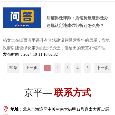
上了维权之路，而北京京平律师事务所的赵健律师、张爱慧
律师、雷亚律师组成的专业律师团成为了他们维权路上的坚
店铺拆迁律师：店铺房屋遭拆迁办
强后盾。
违规认定违建强行拆迁怎么办？
杨女士在山西省平遥县有合法建设并经营多年的房屋，当地
政府以建设绿化带为由进行拆迁，但给出的安置补偿不理
发布时间：2024-10-11 10:02:32
想，营业损失不补偿。在协商无果情况下，拆迁办以违章建
筑为由实施暴力强拆，还导致杨女士父亲受伤并被公安以妨
59条
上一页
2
3
4
5
下一页
1
害公务罪刑拘。
京平—
联系方式
地址：
北京市海淀区中关村南大街甲12号寰太大厦17层