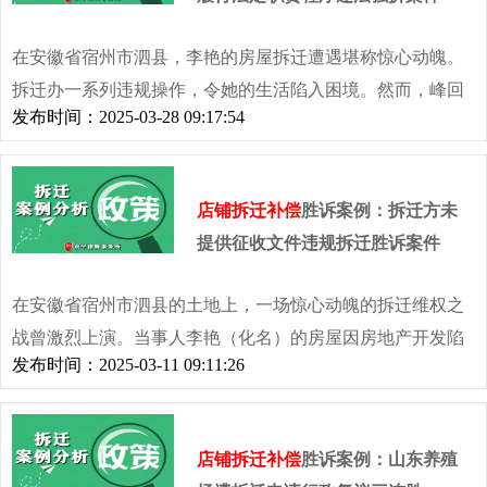
画上了阶段性胜利的句点
在安徽省宿州市泗县，李艳的房屋拆迁遭遇堪称惊心动魄。
拆迁办一系列违规操作，令她的生活陷入困境。然而，峰回
发布时间：2025-03-28 09:17:54
路转，在京平拆迁律师团队的专业助力下，案件迎来了关键
转折。
店铺拆迁补偿
胜诉案例：拆迁方未
提供征收文件违规拆迁胜诉案件
在安徽省宿州市泗县的土地上，一场惊心动魄的拆迁维权之
战曾激烈上演。当事人李艳（化名）的房屋因房地产开发陷
发布时间：2025-03-11 09:11:26
入征收拆迁的漩涡，拆迁办的种种不合理操作让她陷入绝
境。然而，在这场看似力量悬殊的博弈中，转机悄然出现。
店铺拆迁补偿
胜诉案例：山东养殖