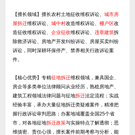
【擅长领域】擅长农村土地征收维权诉讼、
城市房
屋拆迁
维权诉讼、
城中村
改造维权诉讼、
棚户区
改
造征收维权诉讼、
企业征收
维权诉讼、
违章建筑
拆
除救济诉讼、房地产开发纠纷诉讼、房屋买卖纠纷
诉讼，同时深耕环保停产、禁养相关行政诉讼案
件。
【核心优势】专精
征地拆迁
维权领域，兼具国企、
房企等多类单位法律顾问从业经历，熟稔房地产、
建筑工程领域法律问题与征地
拆迁
法定流程；实战
经验丰富，承办大量征地拆迁类疑难案件，精准把
握行政诉讼审判思路；办案地域覆盖全国25个省
市，对各地征地
拆迁政策
与实操特点了解透彻；思
维缜密、责任心强，擅长案件前期考察与分析，能