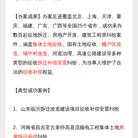
【办案成果】办案足迹覆盖北京、上海、天津、重
庆、福建、广东、广西等全国25个省市，成功承办
数百起征地拆迁、房地产开发、建筑工程类纠纷案
件，涵盖
集体土地征收
、国有土地征收、
棚户区改
造
、
城中村改造
、河道治理、高速公路建设等多种
类型的征收
拆迁补偿安置
纠纷，为当事人维护了合
法的
征收补偿
权益。
【典型成功案例】
1、山东临沂拆迁改造建设项目征收补偿安置纠纷
2、河南省昌吉至古泉特高直流输电工程集体土地
房
屋拆迁补偿
纠纷