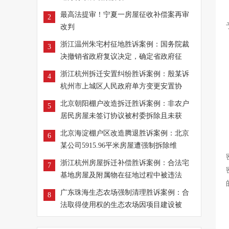
最高法提审！宁夏一房屋征收补偿案再审
2
改判
浙江温州朱宅村征地胜诉案例：国务院裁
3
决撤销省政府复议决定，确定省政府征
浙江杭州拆迁安置纠纷胜诉案例：殷某诉
4
杭州市上城区人民政府单方变更安置协
北京朝阳棚户改造拆迁胜诉案例：非农户
5
居民房屋未签订协议被村委拆除且未获
北京海淀棚户区改造腾退胜诉案例：北京
6
某公司5915.96平米房屋遭强制拆除维
浙江杭州房屋拆迁补偿胜诉案例：合法宅
7
基地房屋及附属物在征地过程中被违法
广东珠海生态农场强制清理胜诉案例：合
8
法取得使用权的生态农场因项目建设被