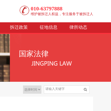
010-63797888
维护被拆迁人权益，专注服务于被拆迁人
拆迁政策
征地信息
律所动态
国家法律