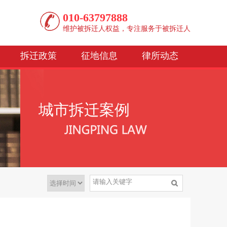
010-63797888
维护被拆迁人权益，专注服务于被拆迁人
拆迁政策
征地信息
律所动态
城市拆迁案例