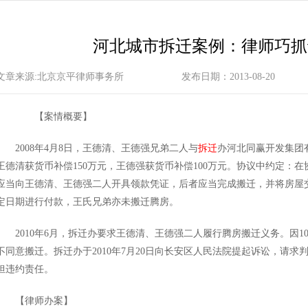
河北城市拆迁案例：律师巧抓
文章来源:北京京平律师事务所
发布日期：2013-08-20
【案情概要】
2008年4月8日，王德清、王德强兄弟二人与
拆迁
办河北同赢开发集团
王德清获货币补偿150万元，王德强获货币补偿100万元。协议中约定：
应当向王德清、王德强二人开具领款凭证，后者应当完成搬迁，并将房屋
定日期进行付款，王氏兄弟亦未搬迁腾房。
2010年6月，拆迁办要求王德清、王德强二人履行腾房搬迁义务。因1
不同意搬迁。拆迁办于2010年7月20日向长安区人民法院提起诉讼，请求
担违约责任。
【律师办案】