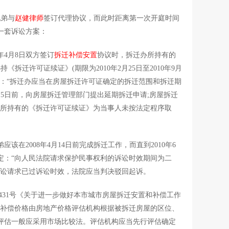
兄弟与
赵健律师
签订代理协议，而此时距离第一次开庭时间
一套诉讼方案：
4月8日双方签订
拆迁补偿安置
协议时，拆迁办所持有的
办持《拆迁许可证续证》(期限为2010年2月25日至2010年9月
：“拆迁办应当在房屋拆迁许可证确定的拆迁范围和拆迁期
5日前，向房屋拆迁管理部门提出延期拆迁申请;房屋拆迁
办所持有的《拆迁许可证续证》为当事人未按法定程序取
应该在2008年4月14日前完成拆迁工作，而直到2010年6
定：“向人民法院请求保护民事权利的诉讼时效期间为二
诉讼请求已过诉讼时效，法院应当判决驳回起诉。
9)431号《关于进一步做好本市城市房屋拆迁安置和补偿工作
币补偿价格由房地产价格评估机构根据被拆迁房屋的区位、
评估一般应采用市场比较法。评估机构应当先行评估确定