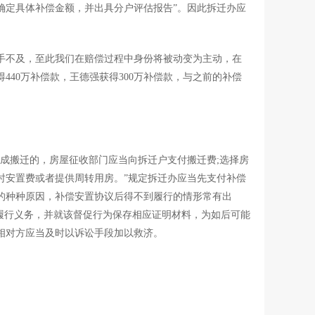
确定具体补偿金额，并出具分户评估报告”。因此拆迁办应
手不及，至此我们在赔偿过程中身份将被动变为主动，在
40万补偿款，王德强获得300万补偿款，与之前的补偿
造成搬迁的，房屋征收部门应当向拆迁户支付搬迁费;选择房
时安置费或者提供周转用房。”规定拆迁办应当先支付补偿
的种种原因，补偿安置协议后得不到履行的情形常有出
其履行义务，并就该督促行为保存相应证明材料，为如后可能
相对方应当及时以诉讼手段加以救济。