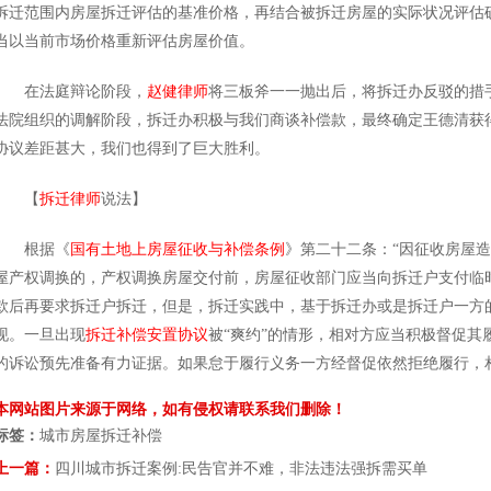
拆迁范围内房屋拆迁评估的基准价格，再结合被拆迁房屋的实际状况评估
当以当前市场价格重新评估房屋价值。
在法庭辩论阶段，
赵健律师
将三板斧一一抛出后，将拆迁办反驳的措
法院组织的调解阶段，拆迁办积极与我们商谈补偿款，最终确定王德清获得4
协议差距甚大，我们也得到了巨大胜利。
【
拆迁律师
说法】
根据《
国有土地上房屋征收与补偿条例
》第二十二条：“因征收房屋
屋产权调换的，产权调换房屋交付前，房屋征收部门应当向拆迁户支付临
款后再要求拆迁户拆迁，但是，拆迁实践中，基于拆迁办或是拆迁户一方
现。一旦出现
拆迁补偿安置协议
被“爽约”的情形，相对方应当积极督促
的诉讼预先准备有力证据。如果怠于履行义务一方经督促依然拒绝履行，
本网站图片来源于网络，如有侵权请联系我们删除！
标签：
城市房屋拆迁补偿
上一篇：
四川城市拆迁案例:民告官并不难，非法违法强拆需买单