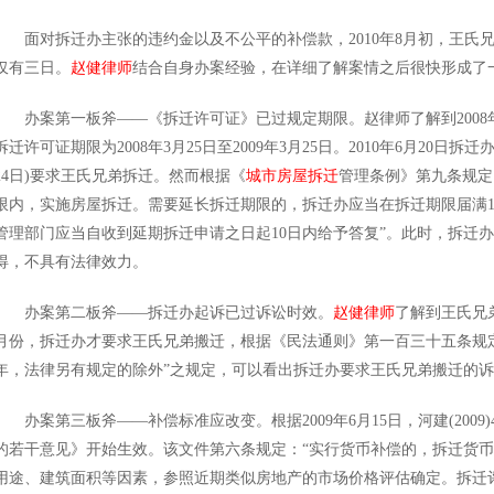
面对拆迁办主张的违约金以及不公平的补偿款，2010年8月初，王氏
仅有三日。
赵健律师
结合自身办案经验，在详细了解案情之后很快形成了
办案第一板斧——《拆迁许可证》已过规定期限。赵律师了解到2008年
拆迁许可证期限为2008年3月25日至2009年3月25日。2010年6月20日拆迁
24日)要求王氏兄弟拆迁。然而根据《
城市房屋拆迁
管理条例》第九条规定
限内，实施房屋拆迁。需要延长拆迁期限的，拆迁办应当在拆迁期限届满1
管理部门应当自收到延期拆迁申请之日起10日内给予答复”。此时，拆迁
得，不具有法律效力。
办案第二板斧——拆迁办起诉已过诉讼时效。
赵健律师
了解到王氏兄弟
月份，拆迁办才要求王氏兄弟搬迁，根据《民法通则》第一百三十五条规
年，法律另有规定的除外”之规定，可以看出拆迁办要求王氏兄弟搬迁的
办案第三板斧——补偿标准应改变。根据2009年6月15日，河建(200
的若干意见》开始生效。该文件第六条规定：“实行货币补偿的，拆迁货
用途、建筑面积等因素，参照近期类似房地产的市场价格评估确定。拆迁