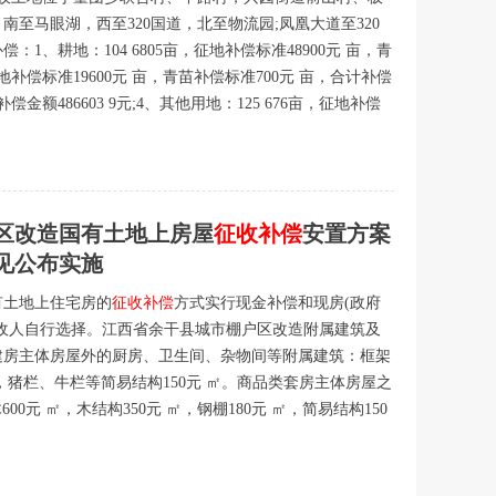
至马眼湖，西至320国道，北至物流园;凤凰大道至320
1、耕地：104 6805亩，征地补偿标准48900元 亩，青
，征地补偿标准19600元 亩，青苗补偿标准700元 亩，合计补偿
补偿金额486603 9元;4、其他用地：125 676亩，征地补偿
区改造国有土地上房屋
征收补偿
安置方案
意见公布实施
有土地上住宅房的
征收补偿
方式实行现金补偿和现房(政府
收人自行选择。江西省余干县城市棚户区改造附属建筑及
建房主体房屋外的厨房、卫生间、杂物间等附属建筑：框架
0元 ㎡，猪栏、牛栏等简易结构150元 ㎡。商品类套房主体房屋之
0元 ㎡，木结构350元 ㎡，钢棚180元 ㎡，简易结构150