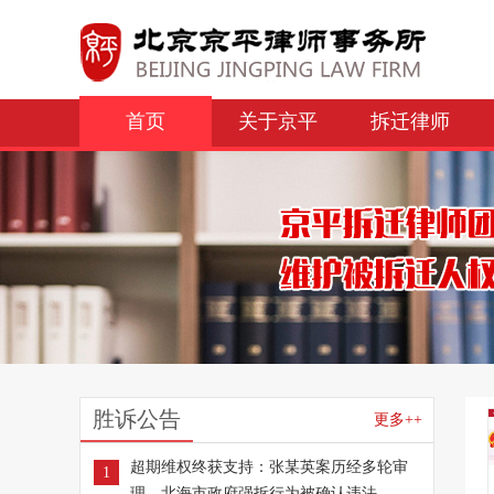
首页
关于京平
拆迁律师
胜诉公告
更多++
超期维权终获支持：张某英案历经多轮审
1
理，北海市政府强拆行为被确认违法