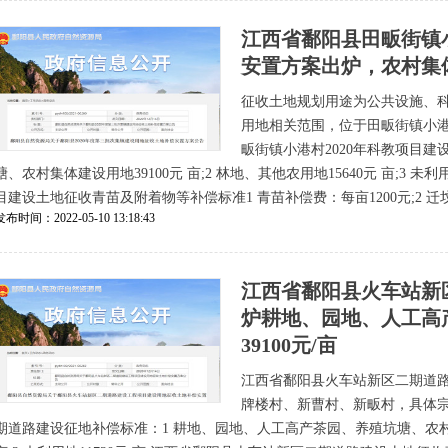
江西省鄱阳县田畈街镇小
安置方案出炉，农村集体
征收土地规划用途为公共设施、科
用地相关范围，位于田畈街镇小
畈街镇小港村2020年科教项目建
塘、农村集体建设用地39100元 亩;2 林地、其他农用地15640元 亩;3 未
目建设土地征收青苗及附着物等补偿标准1 青苗补偿费：每亩1200元;2 迁坟
发布时间：2022-05-10 13:18:43
江西省鄱阳县火车站新
炉耕地、园地、人工高
39100元/亩
江西省鄱阳县火车站新区二期道
牌楼村、新曹村、新畈村，具体
期道路建设征地补偿标准：1 耕地、园地、人工高产茶园、养殖坑塘、农村集体建