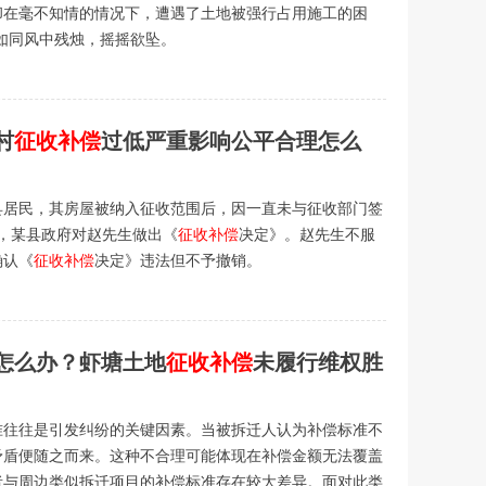
却在毫不知情的情况下，遭遇了土地被强行占用施工的困
如同风中残烛，摇摇欲坠。
村
征收补偿
过低严重影响公平合理怎么
县居民，其房屋被纳入征收范围后，因一直未与征收部门签
6日，某县政府对赵先生做出《
征收补偿
决定》。赵先生不服
确认《
征收补偿
决定》违法但不予撤销。
怎么办？虾塘土地
征收补偿
未履行维权胜
准往往是引发纠纷的关键因素。当被拆迁人认为补偿标准不
矛盾便随之而来。这种不合理可能体现在补偿金额无法覆盖
者与周边类似拆迁项目的补偿标准存在较大差异。面对此类