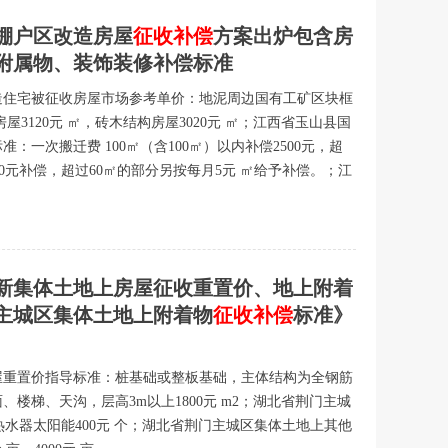
棚户区改造房屋
征收补偿
方案出炉包含房
附属物、装饰装修补偿标准
造住宅被征收房屋市场参考单价：地泥周边国有工矿区块框
房屋3120元 ㎡，砖木结构房屋3020元 ㎡；江西省玉山县国
：一次搬迁费 100㎡（含100㎡）以内补偿2500元，超
00元补偿，超过60㎡的部分另按每月5元 ㎡给予补偿。；江
最新集体土地上房屋征收重置价、地上附着
主城区集体土地上附着物
征收补偿
标准》
屋重置价指导标准：桩基础或整板基础，主体结构为全钢筋
楼梯、天沟，层高3m以上1800元 m2；湖北省荆门主城
热水器太阳能400元 个；湖北省荆门主城区集体土地上其他