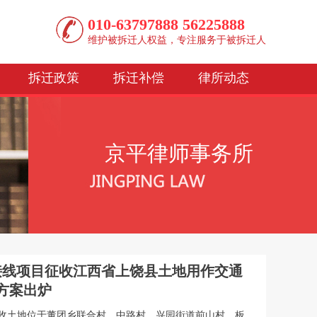
010-63797888 56225888
维护被拆迁人权益，专注服务于被拆迁人
拆迁政策
拆迁补偿
律所动态
京平律师事务所
连接线项目征收江西省上饶县土地用作交通
方案出炉
征收土地位于董团乡联合村、中路村，兴园街道前山村、板