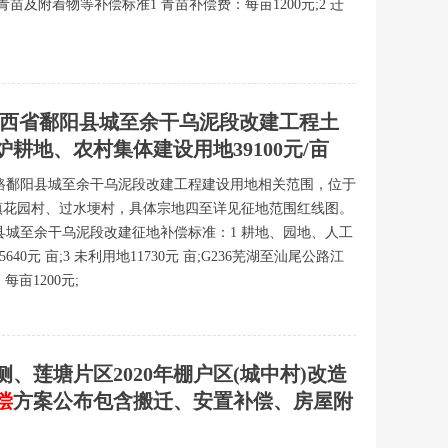
青苗及附着物等补偿标准1 青苗补偿费：每亩1200元;2 迁
路江西省鄱阳县城至余干乌泥段改建工程土
耕地、农村集体建设用地39100元/亩
公路鄱阳县城至余干乌泥段改建工程建设用地相关范围，位于
镇花园村、过水埂村，具体宗地四至详见征地范围红线图。
阳县城至余干乌泥段改建征地补偿标准：1 耕地、园地、人工
0元 亩;3 未利用地11730元 亩;G236芜湖至汕尾公路江
亩1200元;
、莲塘片区2020年棚户区(城中村)改造
偿
方案公布包含搬迁、安置补偿、房屋附