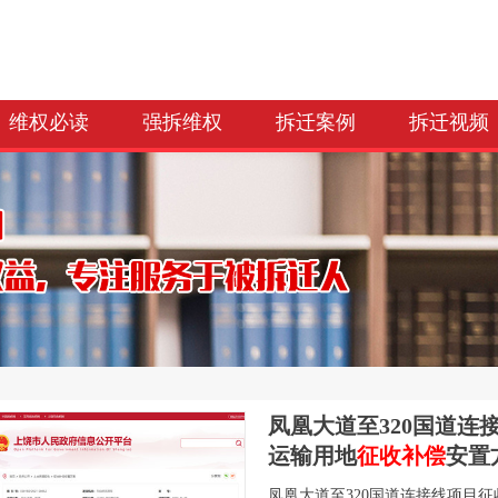
维权必读
强拆维权
拆迁案例
拆迁视频
凤凰大道至320国道
运输用地
征收补偿
安置
凤凰大道至320国道连接线项目