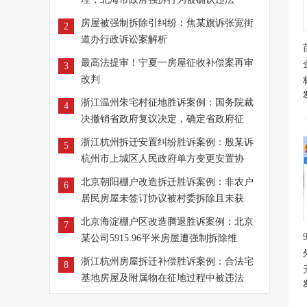
房屋被强制拆除引纠纷：焦某旗诉张宽街
2
道办行政诉讼案解析
最高法提审！宁夏一房屋征收补偿案再审
3
改判
浙江温州朱宅村征地胜诉案例：国务院裁
4
决撤销省政府复议决定，确定省政府征
浙江杭州拆迁安置纠纷胜诉案例：殷某诉
5
杭州市上城区人民政府单方变更安置协
北京朝阳棚户改造拆迁胜诉案例：非农户
6
居民房屋未签订协议被村委拆除且未获
北京海淀棚户区改造腾退胜诉案例：北京
7
某公司5915.96平米房屋遭强制拆除维
浙江杭州房屋拆迁补偿胜诉案例：合法宅
8
基地房屋及附属物在征地过程中被违法