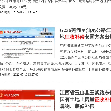
亩;3 未利用地11730元 亩;江西省鄱阳县火车站新区二期道路建设土地征收
坟费：每穴2000元;
发布时间：2022-05-10 13:34:29
G236芜湖至汕尾公
地
征收补偿
安置方案出炉
江西省鄱阳县G236芜湖至汕尾
三庙前乡和丰村、渡头村、饶丰
G236芜湖至汕尾公路江西省鄱
高产茶园、养殖坑塘、农村集体建设用地39100元 亩;2 林地、其他农用地1564
西省鄱阳县城至余干乌泥段改建青苗及附着物等补偿标准：1 青苗补偿费：每
发布时间：2022-05-10 13:27:00
江西省玉山县玉紫路东侧
国有土地上房屋
征收补
属物、装修补偿