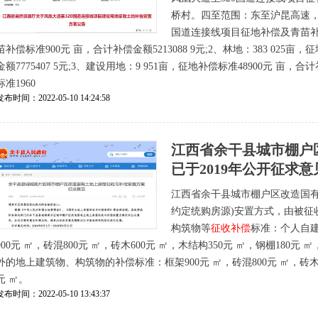
桥村。四至范围：东至沪昆高速，南
国道连接线项目征地补偿及青苗补偿：
苗补偿标准900元 亩，合计补偿金额5213088 9元;2、林地：383 025亩
金额7775407 5元;3、建设用地：9 951亩，征地补偿标准48900元 亩，合计
标准1960
发布时间：2022-05-10 14:24:58
江西省余干县城市棚户
已于2019年公开征求
江西省余干县城市棚户区改造国
约定统购房源)安置方式，由被征
构筑物等
征收补偿
标准：个人自
900元 ㎡，砖混800元 ㎡，砖木600元 ㎡，木结构350元 ㎡，钢棚18
外的地上建筑物、构筑物的补偿标准：框架900元 ㎡，砖混800元 ㎡，砖木60
元 ㎡。
发布时间：2022-05-10 13:43:37