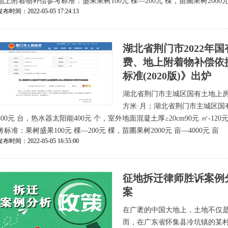
地上附着物补偿参考标准：盛果果树100元 棵—200元 棵，苗圃果树2000元 
发布时间：2022-05-05 17:24:13
湖北省荆门市2022年
费、地上附着物补偿依
标准(2020版)》出炉
湖北省荆门市主城区国有土地上房
方米·月；湖北省荆门市主城区国
300元 台，热水器太阳能400元 个，室外地面混凝土厚≥20cm90元 ㎡
考标准：果树盛果100元 棵—200元 棵，苗圃果树2000元 亩—4000元 亩
发布时间：2022-05-05 16:55:00
征地拆迁律师胜诉案例
案
在广袤的中国大地上，土地不仅
而，在广东省怀集县冷坑镇的某村