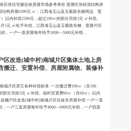
造各区块住宅被征收房屋市场参考单价:莲塘区块砖混结构房
砖混结构房屋6300元 ㎡；江西省玉山县玉紫路东侧周边、莲
）以内补偿2500元，超过100㎡的部分另按3元 ㎡补偿。
按每月5元 ㎡给予补偿。江西省玉山县玉紫路东侧、莲塘片区
，一户一直房屋每年给予2000—5000元补助，
棚户区改造(城中村)南城片区集体土地上房
含搬迁、安置补偿、房屋附属物、装修补
南城片区其它各种补偿标准 :一次搬迁费100㎡（含100
㎡的部分另按3元 ㎡补偿。临时安置费60㎡（含60㎡）以内
山县棚户区改造(城中村)南城片区住改非房屋补偿:一户一直
补助，一户三直房屋每年给予4000—6000元补助，一户四直